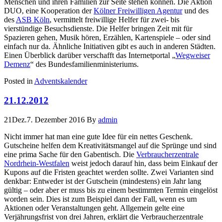
Menschen und ihren Familien zur Seite stehen können. Die Aktion
DUO, eine Kooperation der
Kölner Freiwilligen Agentur
und des
des
ASB Köln
, vermittelt freiwillige Helfer für zwei- bis
vierstündige Besuchsdienste. Die Helfer bringen Zeit mit für
Spazieren gehen, Musik hören, Erzählen, Kartenspiele – oder sind
einfach nur da. Ähnliche Initiativen gibt es auch in anderen Städten.
Einen Überblick darüber verschafft das Internetportal „
Wegweiser
Demenz
“ des Bundesfamilienministeriums.
Posted in
Adventskalender
21.12.2012
21
Dez.
7. Dezember 2016
By
admin
Nicht immer hat man eine gute Idee für ein nettes Geschenk.
Gutscheine helfen dem Kreativitätsmangel auf die Sprünge und sind
eine prima Sache für den Gabentisch. Die
Verbraucherzentrale
Nordrhein-Westfalen
weist jedoch darauf hin, dass beim Einkauf der
Kupons auf die Fristen geachtet werden sollte. Zwei Varianten sind
denkbar: Entweder ist der Gutschein (mindestens) ein Jahr lang
gültig – oder aber er muss bis zu einem bestimmten Termin eingelöst
worden sein. Dies ist zum Beispiel dann der Fall, wenn es um
Aktionen oder Veranstaltungen geht. Allgemein gelte eine
Verjährungsfrist von drei Jahren, erklärt die Verbraucherzentrale