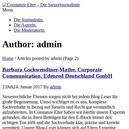
Menu
Die Journalistin.
Die Autorin.
Die Moderatorin.
Author:
admin
Home
/
Articles posted by admin
(Page 2)
Barbara Gschwendtner-Mathe, Corporate
Communication, Edenred Deutschland GmbH
23
Juli
24. Januar 2017
By
admin
Steuerrechtliche Themen sorgen nicht bei jedem Blog-Leser für
große Begeisterung. Umso wichtiger ist es uns, komplexe
Sachverhalte in Bezug auf Steuern und Recht gut verständlich
aufzubereiten. In Constanze Elter haben wir hierfür unsere Expertin
gefunden, die in ihren Beiträgen für den E-Block immer den
richtigen Ton trifft und die Sachverhalte klar, präzise und korrekt
vermittelt. Unsere Blog-Leser können sich auf Elters Expertise