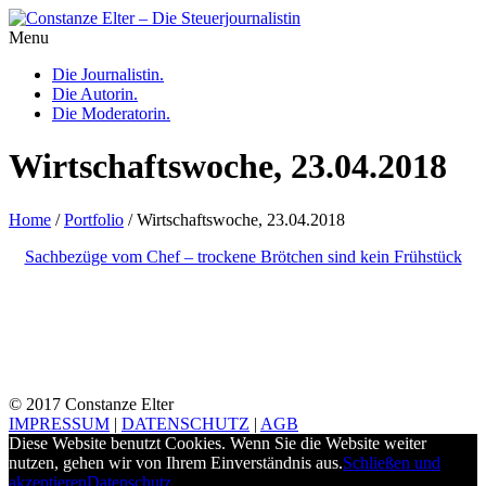
Menu
Die Journalistin.
Die Autorin.
Die Moderatorin.
Wirtschaftswoche, 23.04.2018
Home
/
Portfolio
/
Wirtschaftswoche, 23.04.2018
Sachbezüge vom Chef – trockene Brötchen sind kein Frühstück
© 2017 Constanze Elter
IMPRESSUM
|
DATENSCHUTZ
|
AGB
Diese Website benutzt Cookies. Wenn Sie die Website weiter
nutzen, gehen wir von Ihrem Einverständnis aus.
Schließen und
akzeptieren
Datenschutz