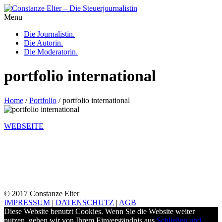
Menu
Die Journalistin.
Die Autorin.
Die Moderatorin.
portfolio international
Home
/
Portfolio
/
portfolio international
WEBSEITE
© 2017 Constanze Elter
IMPRESSUM
|
DATENSCHUTZ
|
AGB
Diese Website benutzt Cookies. Wenn Sie die Website weiter
nutzen, gehen wir von Ihrem Einverständnis aus.
Schließen und