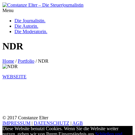
Menu
Die Journalistin.
Die Autorin.
Die Moderatorin.
NDR
Home
/
Portfolio
/
NDR
WEBSEITE
© 2017 Constanze Elter
IMPRESSUM
|
DATENSCHUTZ
|
AGB
Diese Website benutzt Cookies. Wenn Sie die Website weiter
nutzen, gehen wir von Ihrem Einverständnis aus.
Schließen und