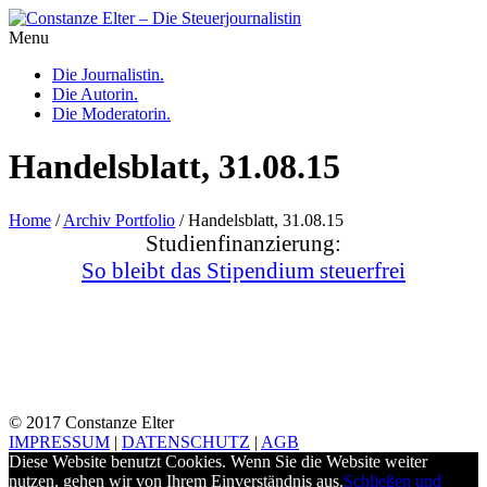
Menu
Die Journalistin.
Die Autorin.
Die Moderatorin.
Handelsblatt, 31.08.15
Home
/
Archiv Portfolio
/
Handelsblatt, 31.08.15
Studienfinanzierung:
So bleibt das Stipendium steuerfrei
© 2017 Constanze Elter
IMPRESSUM
|
DATENSCHUTZ
|
AGB
Diese Website benutzt Cookies. Wenn Sie die Website weiter
nutzen, gehen wir von Ihrem Einverständnis aus.
Schließen und