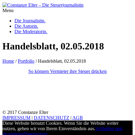
Menu
Die Journalistin.
Die Autorin.
Die Moderatorin.
Handelsblatt, 02.05.2018
Home
/
Portfolio
/
Handelsblatt, 02.05.2018
So können Vermieter ihre Steuer drücken
© 2017 Constanze Elter
IMPRESSUM
|
DATENSCHUTZ
|
AGB
Diese Website benutzt Cookies. Wenn Sie die Website weiter
nutzen, gehen wir von Ihrem Einverständnis aus.
Schließen und
akzeptieren
Datenschutz