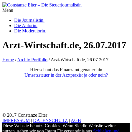
Menu
Die Journalistin.
Die Autorin.
Die Moderatorin.
Arzt-Wirtschaft.de, 26.07.2017
Home
/
Archiv Portfolio
/
Arzt-Wirtschaft.de, 26.07.2017
Hier schaut das Finanzamt genauer hin
Umsatzsteuer in der Arztpraxis: ja oder nein?
© 2017 Constanze Elter
IMPRESSUM
|
DATENSCHUTZ
|
AGB
Diese Website benutzt Cookies. Wenn Sie die Website weiter
nutzen, gehen wir von Ihrem Einverständnis aus.
Schließen und