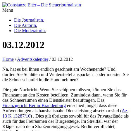
Menu
Die Journalistin.
Die Autorin.
Die Moderatorin.
03.12.2012
Home
/
Adventskalender
/
03.12.2012
Na, hat es bei Ihnen endlich geschneit am Wochenende? Und
durften Sie Schlitten und Winterstiefel auspacken – oder mussten Sie
die Schneeschaufel in die Hand nehmen?
Die gute Nachricht: Wenn Sie schippen müssen, können Sie das
Finanzamt an den Kosten beteiligen. Zumindest dann, wenn Sie für
das Schneeräumen einen Dienstleister beauftragen. Das
Finanzgericht Berlin-Brandenburg
entschied jüngst, dass diese
Aufwendungen als haushaltsnahe Dienstleistung absetzbar sind (
Az.
13 K 13287/10
) . Dies gilt übrigens sowohl für das Privatgelände als
auch für das Freiräumen der Bürgersteige. Im Streitfall war der
Kläger nach dem Straßenreinigungsgesetz Berlin verpflichtet,